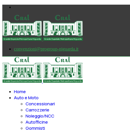
convenzioni@progroup-niguarda.it
Home
Auto e Moto
Concessionari
Carrozzerie
Noleggio/NCC
Autofficine
Gommisti