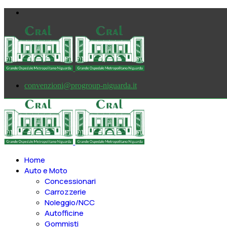
convenzioni@progroup-niguarda.it
Home
Auto e Moto
Concessionari
Carrozzerie
Noleggio/NCC
Autofficine
Gommisti