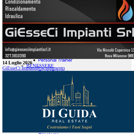
Psicomotricità
Logopedisti
Ortopedia
Prodotti Assorbenti
Centri Dimagrimento
Agopuntura
Consulenti Sonno Infanzia
Prodotti Medicali
Terapie del Sonno
Personal Trainer
14 Luglio 2026
BENESSERE
GiEsseCi Impianti
Riscaldamento
Centri Estetici
Parrucchieri
Consulente Immagine
Microblading
Cosmesi
Meditazione
Antistress
Spa
Cosmeceutica
SPA per Cani