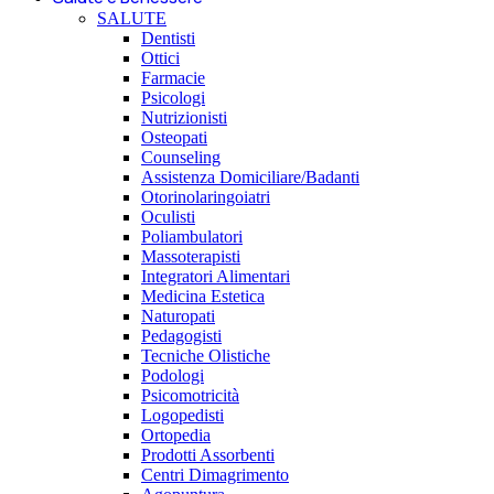
SALUTE
Dentisti
Ottici
Farmacie
Psicologi
Nutrizionisti
Osteopati
Counseling
Assistenza Domiciliare/Badanti
Otorinolaringoiatri
Oculisti
Poliambulatori
Massoterapisti
Integratori Alimentari
Medicina Estetica
Naturopati
Pedagogisti
Tecniche Olistiche
Podologi
Psicomotricità
Logopedisti
Ortopedia
Prodotti Assorbenti
Centri Dimagrimento