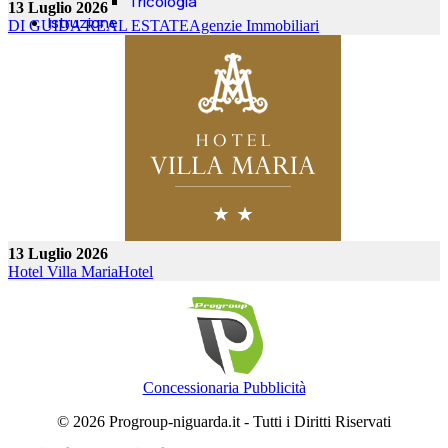
Tricologia
13 Luglio 2026
Istruzione
DI GUIDA REAL ESTATE
Agenzie Immobiliari
Autoscuole
Corsi di Lingue
Corsi Di Formazione
Istituti Privati
Materiale per Scuole
Scuola Nautica
Campus per Bambini
13 Luglio 2026
Hotel Villa Maria
Hotel
Concessionaria Pubblicità
© 2026 Progroup-niguarda.it - Tutti i Diritti Riservati