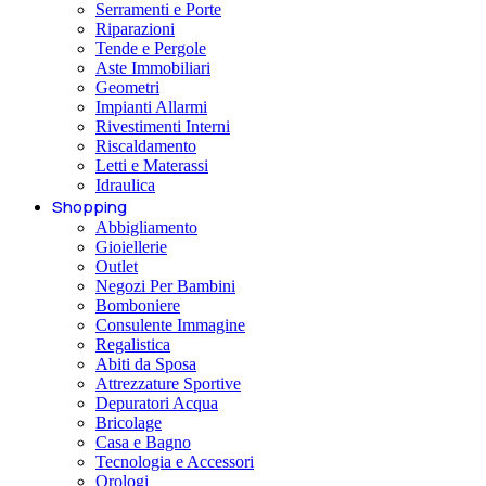
Serramenti e Porte
Riparazioni
Tende e Pergole
Aste Immobiliari
Geometri
Impianti Allarmi
Rivestimenti Interni
Riscaldamento
Letti e Materassi
Idraulica
Shopping
Abbigliamento
Gioiellerie
Outlet
Negozi Per Bambini
Bomboniere
Consulente Immagine
Regalistica
Abiti da Sposa
Attrezzature Sportive
Depuratori Acqua
Bricolage
Casa e Bagno
Tecnologia e Accessori
Orologi