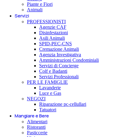
Piante e Fiori
Animali
Servizi
PROFESSIONISTI
Agenzie CAF
Disinfestazioni
Asili Animali
SPID-PEC-CNS
Cremazione Animali
Agenzia Investigativa
Amministrazioni Condominiali
Servizi di Concierge
Colf e Badanti
Servizi Professionali
PER LE FAMIGLIE
Lavanderie
Luce e Gas
NEGOZI
Riparazione pc-cellullari
Tatuatori
Mangiare e Bere
Alimentari
Ristoranti
Pasticcerie