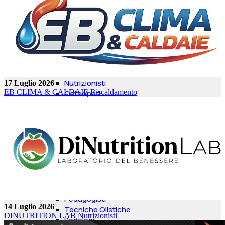
Pilates
Yoga
Salute e Benessere
SALUTE
Dentisti
Ottici
Farmacie
Psicologi
Nutrizionisti
17 Luglio 2026
EB CLIMA & CALDAIE
Riscaldamento
Osteopati
Counseling
Assistenza Domiciliare/Badanti
Otorinolaringoiatri
Oculisti
Poliambulatori
Massoterapisti
Integratori Alimentari
Medicina Estetica
Naturopati
Pedagogisti
14 Luglio 2026
Tecniche Olistiche
DINUTRITION LAB
Nutrizionisti
Podologi