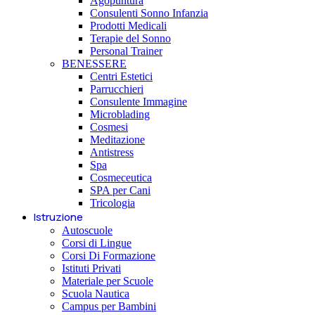
Agopuntura
Consulenti Sonno Infanzia
Prodotti Medicali
Terapie del Sonno
Personal Trainer
BENESSERE
Centri Estetici
Parrucchieri
Consulente Immagine
Microblading
Cosmesi
Meditazione
Antistress
Spa
Cosmeceutica
SPA per Cani
Tricologia
Istruzione
Autoscuole
Corsi di Lingue
Corsi Di Formazione
Istituti Privati
Materiale per Scuole
Scuola Nautica
Campus per Bambini