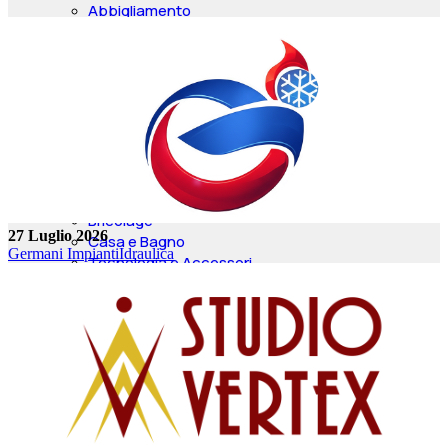
Abbigliamento
Gioiellerie
Outlet
Negozi Per Bambini
Bomboniere
Consulente Immagine
Regalistica
Abiti da Sposa
Attrezzature Sportive
Depuratori Acqua
Bricolage
27 Luglio 2026
Casa e Bagno
Germani Impianti
Idraulica
Tecnologia e Accessori
Orologi
Piante e Fiori
Animali
Servizi
PROFESSIONISTI
Agenzie CAF
Disinfestazioni
Asili Animali