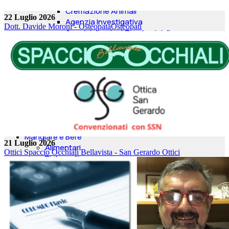
SPID-PEC-CNS
Cremazione Animali
22 Luglio 2026
Agenzia Investigativa
Dott. Davide Moroni - Osteopata
Osteopati
Amministrazioni Condominiali
Servizi di Concierge
Colf e Badanti
Servizi Professionali
PER LE FAMIGLIE
Lavanderie
Luce e Gas
NEGOZI
Riparazione pc-cellullari
Tatuatori
Mangiare e Bere
21 Luglio 2026
Alimentari
Ottici Spaccio Occhiali Bellavista - San Gerardo
Ottici
Ristoranti
Pasticcerie
Vini
Birre
Alcolici
Dieta KETO e Alimenti
Proteici