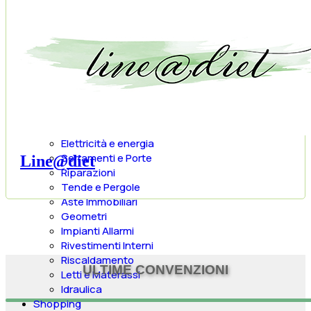
Agenzie Immobiliari
Impresa Edile
Depositi/Traslochi
Architetti
Climatizzazione
Interior Design
Arredamento
Arredamenti Esterni
Elettrodomestici
Elettricità e energia
Serramenti e Porte
Line@diet
Riparazioni
Tende e Pergole
Aste Immobiliari
Geometri
Impianti Allarmi
Rivestimenti Interni
Riscaldamento
ULTIME CONVENZIONI
Letti e Materassi
Idraulica
Shopping