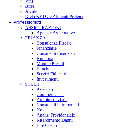
Vini
Birre
Alcolici
Dieta KETO e Alimenti Proteici
Professionisti
ASSICURAZIONI
Agenzie Assicurative
FINANZA
Consulenza Fiscale
Finanziarie
Consulenti Finanziari
Rimborsi
Mutui e Prestiti
Banche
Servizi Fiduciari
Investimenti
STUDI
Avvocati
Commercialisti
Amministrazioni
Consulenti Patrimoniali
Notai
Analisi Previdenziale
Risarcimento Danni
Life Coach