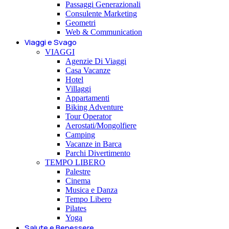
Passaggi Generazionali
Consulente Marketing
Geometri
Web & Communication
Viaggi e Svago
VIAGGI
Agenzie Di Viaggi
Casa Vacanze
Hotel
Villaggi
Appartamenti
Biking Adventure
Tour Operator
Aerostati/Mongolfiere
Camping
Vacanze in Barca
Parchi Divertimento
TEMPO LIBERO
Palestre
Cinema
Musica e Danza
Tempo Libero
Pilates
Yoga
Salute e Benessere