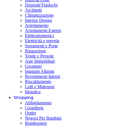
Depositi/Traslochi
Architetti
Climatizzazione
Interior Design
Arredamento
Arredamenti Esterni
Elettrodomestici
Elettricità e energia
Serramenti e Porte
Riparazioni
Tende e Pergole
Aste Immobiliari
Geometri
Impianti Allarmi
Rivestimenti Interni
Riscaldamento
Letti e Materassi
Idraulica
Shopping
Abbigliamento
Gioiellerie
Outlet
Negozi Per Bambini
Bomboniere