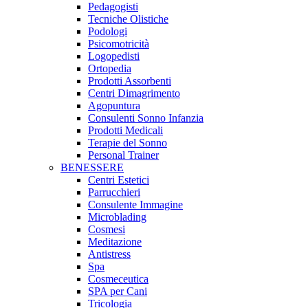
Pedagogisti
Tecniche Olistiche
Podologi
Psicomotricità
Logopedisti
Ortopedia
Prodotti Assorbenti
Centri Dimagrimento
Agopuntura
Consulenti Sonno Infanzia
Prodotti Medicali
Terapie del Sonno
Personal Trainer
BENESSERE
Centri Estetici
Parrucchieri
Consulente Immagine
Microblading
Cosmesi
Meditazione
Antistress
Spa
Cosmeceutica
SPA per Cani
Tricologia