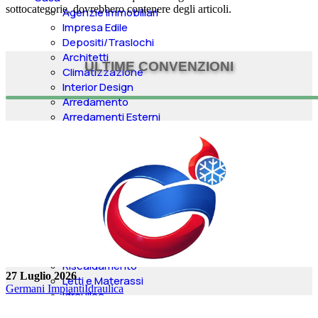
sottocategorie, dovrebbero contenere degli articoli.
Agenzie Immobiliari
Impresa Edile
Depositi/Traslochi
Architetti
ULTIME CONVENZIONI
Climatizzazione
Interior Design
Arredamento
Arredamenti Esterni
Elettrodomestici
Elettricità e energia
Serramenti e Porte
Riparazioni
Tende e Pergole
Aste Immobiliari
Geometri
Impianti Allarmi
Rivestimenti Interni
Riscaldamento
27 Luglio 2026
Letti e Materassi
Germani Impianti
Idraulica
Idraulica
Shopping