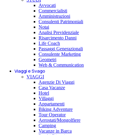
Avvocati
Commercialisti
Amministrazioni
Consulenti Patrimoniali
Notai
Analisi Previdenziale
Risarcimento Danni
Life Coach
Passaggi Generazionali
Consulente Marketing
Geometri
Web & Communication
Viaggi e Svago
VIAGGI
Agenzie Di Viaggi
Casa Vacanze
Hotel
Villaggi
Appartamenti
Biking Adventure
Tour Operator
Aerostati/Mongolfiere
Camping
Vacanze in Barca