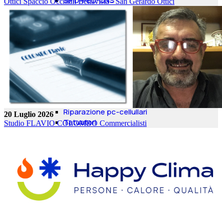
SPID-PEC-CNS
Ottici Spaccio Occhiali Bellavista - San Gerardo
Ottici
Cremazione Animali
Agenzia Investigativa
Amministrazioni Condominiali
Servizi di Concierge
Colf e Badanti
Servizi Professionali
PER LE FAMIGLIE
Lavanderie
Luce e Gas
NEGOZI
Riparazione pc-cellullari
20 Luglio 2026
Tatuatori
Studio FLAVIO COLOMBO
Commercialisti
Mangiare e Bere
Alimentari
Ristoranti
Pasticcerie
Vini
Birre
Alcolici
Dieta KETO e Alimenti
Proteici