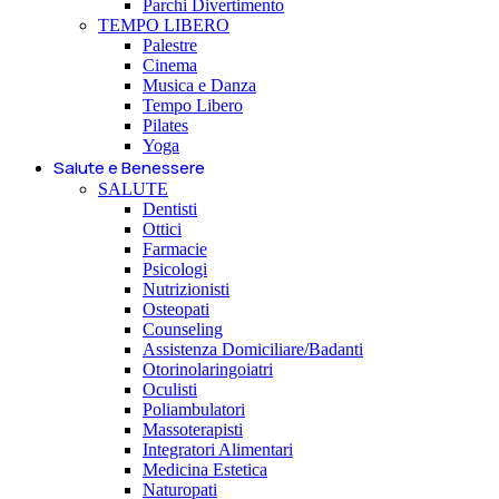
Parchi Divertimento
TEMPO LIBERO
Palestre
Cinema
Musica e Danza
Tempo Libero
Pilates
Yoga
Salute e Benessere
SALUTE
Dentisti
Ottici
Farmacie
Psicologi
Nutrizionisti
Osteopati
Counseling
Assistenza Domiciliare/Badanti
Otorinolaringoiatri
Oculisti
Poliambulatori
Massoterapisti
Integratori Alimentari
Medicina Estetica
Naturopati