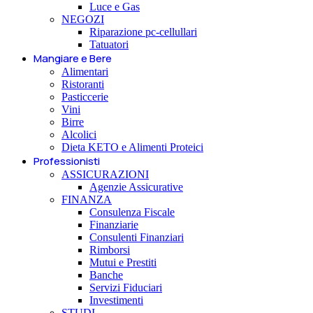
Luce e Gas
NEGOZI
Riparazione pc-cellullari
Tatuatori
Mangiare e Bere
Alimentari
Ristoranti
Pasticcerie
Vini
Birre
Alcolici
Dieta KETO e Alimenti Proteici
Professionisti
ASSICURAZIONI
Agenzie Assicurative
FINANZA
Consulenza Fiscale
Finanziarie
Consulenti Finanziari
Rimborsi
Mutui e Prestiti
Banche
Servizi Fiduciari
Investimenti
STUDI