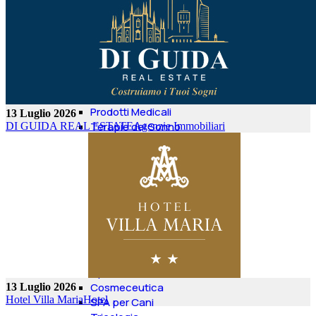
Psicomotricità
Logopedisti
Ortopedia
Prodotti Assorbenti
Centri Dimagrimento
Agopuntura
Consulenti Sonno Infanzia
Prodotti Medicali
13 Luglio 2026
Terapie del Sonno
DI GUIDA REAL ESTATE
Agenzie Immobiliari
Personal Trainer
BENESSERE
Centri Estetici
Parrucchieri
Consulente Immagine
Microblading
Cosmesi
Meditazione
Antistress
Spa
Cosmeceutica
13 Luglio 2026
Hotel Villa Maria
Hotel
SPA per Cani