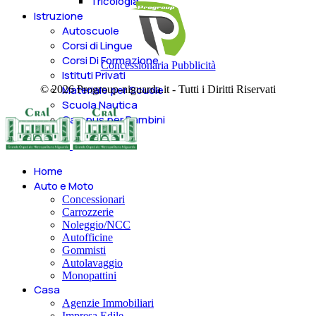
Tricologia
Istruzione
Autoscuole
Corsi di Lingue
Corsi Di Formazione
Concessionaria Pubblicità
Istituti Privati
Materiale per Scuole
© 2026 Progroup-niguarda.it - Tutti i Diritti Riservati
Scuola Nautica
Campus per Bambini
Home
Auto e Moto
Concessionari
Carrozzerie
Noleggio/NCC
Autofficine
Gommisti
Autolavaggio
Monopattini
Casa
Agenzie Immobiliari
Impresa Edile