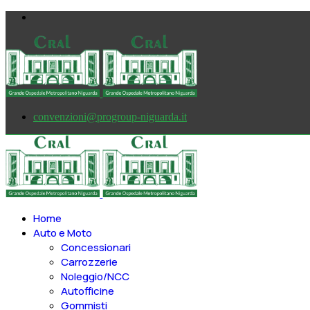
convenzioni@progroup-niguarda.it
Home
Auto e Moto
Concessionari
Carrozzerie
Noleggio/NCC
Autofficine
Gommisti