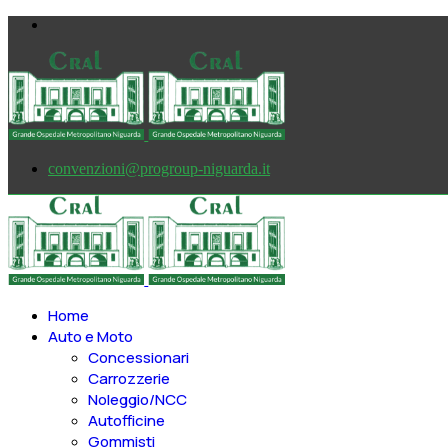
convenzioni@progroup-niguarda.it
Home
Auto e Moto
Concessionari
Carrozzerie
Noleggio/NCC
Autofficine
Gommisti