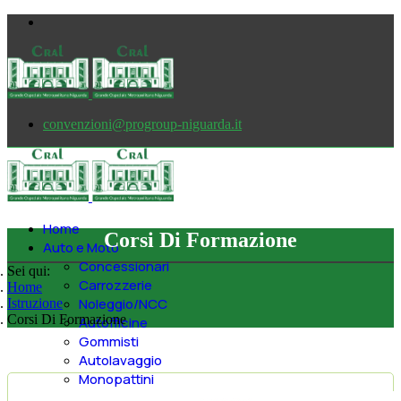
convenzioni@progroup-niguarda.it
Home
Corsi Di Formazione
Auto e Moto
Concessionari
Sei qui:
Carrozzerie
Home
Noleggio/NCC
Istruzione
Corsi Di Formazione
Autofficine
Gommisti
Autolavaggio
Monopattini
Casa