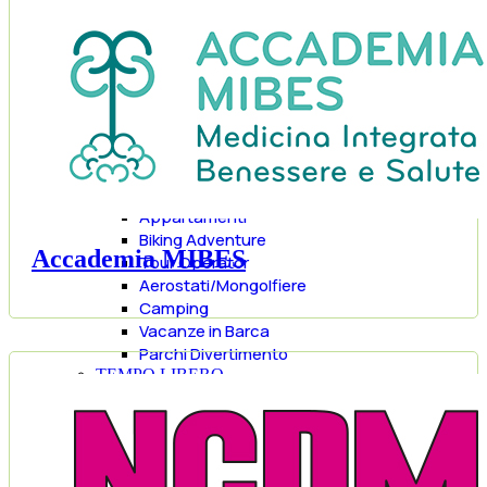
Consulente Marketing
Geometri
Web & Communication
Viaggi e Svago
VIAGGI
Agenzie Di Viaggi
Casa Vacanze
Hotel
Villaggi
Appartamenti
Biking Adventure
Accademia MIBES
Tour Operator
Aerostati/Mongolfiere
Camping
Vacanze in Barca
Parchi Divertimento
TEMPO LIBERO
Palestre
Cinema
Musica e Danza
Tempo Libero