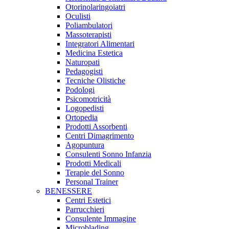
Otorinolaringoiatri
Oculisti
Poliambulatori
Massoterapisti
Integratori Alimentari
Medicina Estetica
Naturopati
Pedagogisti
Tecniche Olistiche
Podologi
Psicomotricità
Logopedisti
Ortopedia
Prodotti Assorbenti
Centri Dimagrimento
Agopuntura
Consulenti Sonno Infanzia
Prodotti Medicali
Terapie del Sonno
Personal Trainer
BENESSERE
Centri Estetici
Parrucchieri
Consulente Immagine
Microblading