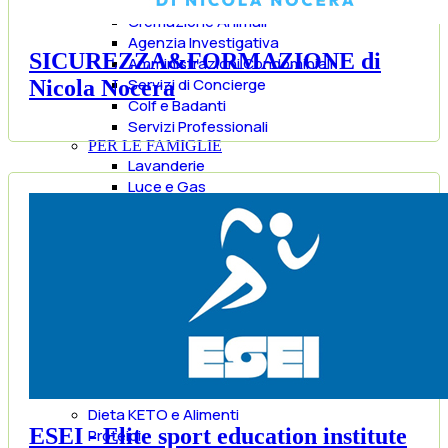
SPID-PEC-CNS
Cremazione Animali
Agenzia Investigativa
SICUREZZA&FORMAZIONE di
Amministrazioni Condominiali
Servizi di Concierge
Nicola Nocera
Colf e Badanti
Servizi Professionali
PER LE FAMIGLIE
Lavanderie
Luce e Gas
NEGOZI
Riparazione pc-cellullari
Tatuatori
Mangiare e Bere
Alimentari
Ristoranti
Pasticcerie
Vini
Birre
Alcolici
Dieta KETO e Alimenti
ESEI - Elite sport education institute
Proteici