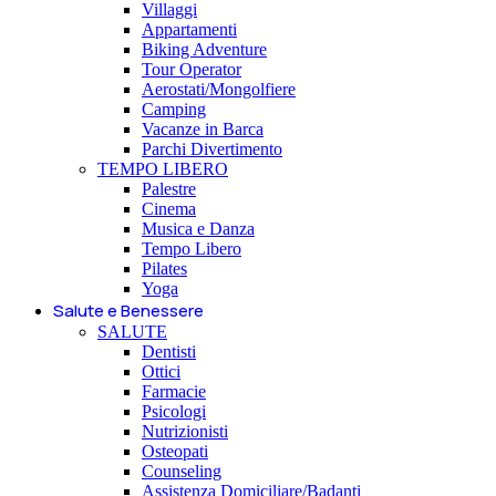
Villaggi
Appartamenti
Biking Adventure
Tour Operator
Aerostati/Mongolfiere
Camping
Vacanze in Barca
Parchi Divertimento
TEMPO LIBERO
Palestre
Cinema
Musica e Danza
Tempo Libero
Pilates
Yoga
Salute e Benessere
SALUTE
Dentisti
Ottici
Farmacie
Psicologi
Nutrizionisti
Osteopati
Counseling
Assistenza Domiciliare/Badanti