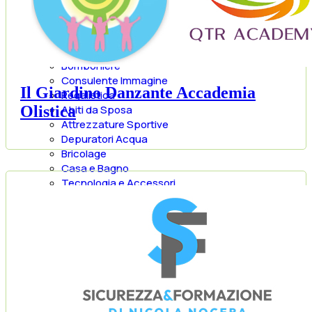
Abbigliamento
Gioiellerie
Outlet
Negozi Per Bambini
Bomboniere
Consulente Immagine
Il Giardino Danzante Accademia
Regalistica
Olistica
Abiti da Sposa
Attrezzature Sportive
Depuratori Acqua
Bricolage
Casa e Bagno
Tecnologia e Accessori
Orologi
Piante e Fiori
Animali
Servizi
PROFESSIONISTI
Agenzie CAF
Disinfestazioni
Asili Animali