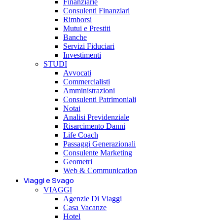
Finanziarie
Consulenti Finanziari
Rimborsi
Mutui e Prestiti
Banche
Servizi Fiduciari
Investimenti
STUDI
Avvocati
Commercialisti
Amministrazioni
Consulenti Patrimoniali
Notai
Analisi Previdenziale
Risarcimento Danni
Life Coach
Passaggi Generazionali
Consulente Marketing
Geometri
Web & Communication
Viaggi e Svago
VIAGGI
Agenzie Di Viaggi
Casa Vacanze
Hotel