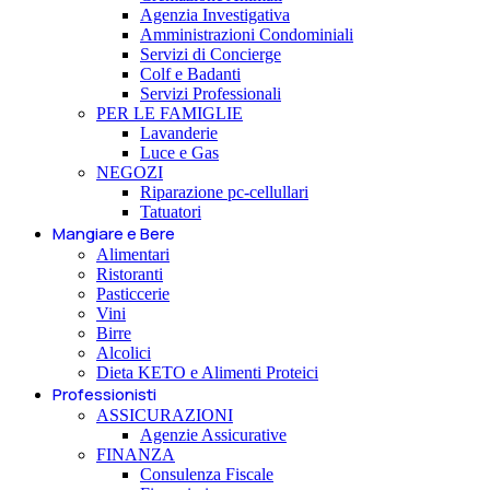
Agenzia Investigativa
Amministrazioni Condominiali
Servizi di Concierge
Colf e Badanti
Servizi Professionali
PER LE FAMIGLIE
Lavanderie
Luce e Gas
NEGOZI
Riparazione pc-cellullari
Tatuatori
Mangiare e Bere
Alimentari
Ristoranti
Pasticcerie
Vini
Birre
Alcolici
Dieta KETO e Alimenti Proteici
Professionisti
ASSICURAZIONI
Agenzie Assicurative
FINANZA
Consulenza Fiscale