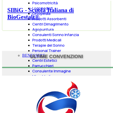
Psicomotricità
Logopedisti
SIBiG - Scuola Italiana di
Ortopedia
BioGestalt®
Prodotti Assorbenti
Centri Dimagrimento
Agopuntura
Consulenti Sonno Infanzia
Prodotti Medicali
Terapie del Sonno
Personal Trainer
BENESSERE
ULTIME CONVENZIONI
Centri Estetici
Parrucchieri
Consulente Immagine
Microblading
Cosmesi
Meditazione
Antistress
Spa
Cosmeceutica
SPA per Cani