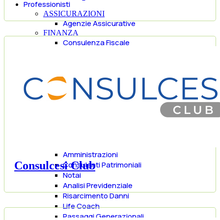
Professionisti
ASSICURAZIONI
Agenzie Assicurative
FINANZA
Consulenza Fiscale
Finanziarie
Consulenti Finanziari
Rimborsi
Mutui e Prestiti
Banche
Servizi Fiduciari
Investimenti
STUDI
Avvocati
Commercialisti
Amministrazioni
Consulcesi Club
Consulenti Patrimoniali
Notai
Analisi Previdenziale
Risarcimento Danni
Life Coach
Passaggi Generazionali