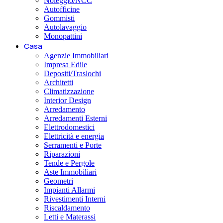
Noleggio/NCC
Autofficine
Gommisti
Autolavaggio
Monopattini
Casa
Agenzie Immobiliari
Impresa Edile
Depositi/Traslochi
Architetti
Climatizzazione
Interior Design
Arredamento
Arredamenti Esterni
Elettrodomestici
Elettricità e energia
Serramenti e Porte
Riparazioni
Tende e Pergole
Aste Immobiliari
Geometri
Impianti Allarmi
Rivestimenti Interni
Riscaldamento
Letti e Materassi