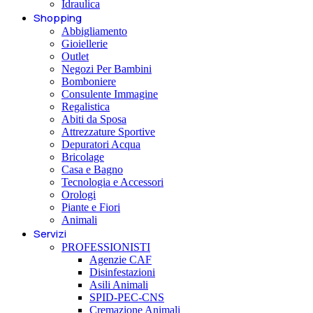
Idraulica
Shopping
Abbigliamento
Gioiellerie
Outlet
Negozi Per Bambini
Bomboniere
Consulente Immagine
Regalistica
Abiti da Sposa
Attrezzature Sportive
Depuratori Acqua
Bricolage
Casa e Bagno
Tecnologia e Accessori
Orologi
Piante e Fiori
Animali
Servizi
PROFESSIONISTI
Agenzie CAF
Disinfestazioni
Asili Animali
SPID-PEC-CNS
Cremazione Animali