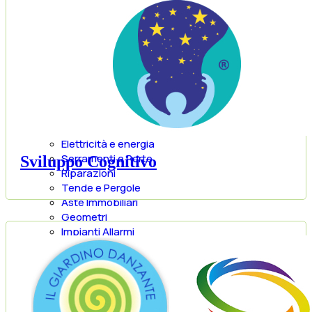
Agenzie Immobiliari
Impresa Edile
Depositi/Traslochi
Architetti
Climatizzazione
Interior Design
Arredamento
Arredamenti Esterni
Elettrodomestici
Elettricità e energia
Serramenti e Porte
Sviluppo Cognitivo
Riparazioni
Tende e Pergole
Aste Immobiliari
Geometri
Impianti Allarmi
Rivestimenti Interni
Riscaldamento
Letti e Materassi
Idraulica
Shopping