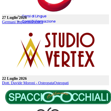
Tricologia
Istruzione
Autoscuole
Corsi di Lingue
27 Luglio 2026
Corsi Di Formazione
Germani Impianti
Idraulica
Istituti Privati
Materiale per Scuole
Scuola Nautica
Campus per Bambini
22 Luglio 2026
Dott. Davide Moroni - Osteopata
Osteopati