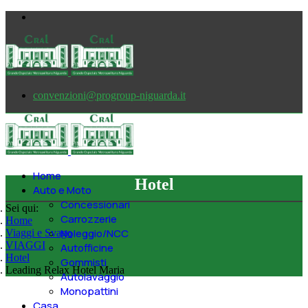
convenzioni@progroup-niguarda.it
Home
Hotel
Auto e Moto
Concessionari
Sei qui:
Carrozzerie
Home
Noleggio/NCC
Viaggi e Svago
VIAGGI
Autofficine
Hotel
Gommisti
Leading Relax Hotel Maria
Autolavaggio
Monopattini
Casa