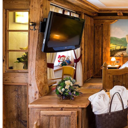
Pilates
Yoga
Salute e Benessere
SALUTE
Dentisti
Ottici
Farmacie
Psicologi
Nutrizionisti
Osteopati
Counseling
Assistenza Domiciliare/Badanti
Otorinolaringoiatri
Oculisti
Poliambulatori
Massoterapisti
Integratori Alimentari
Medicina Estetica
Naturopati
Pedagogisti
Tecniche Olistiche
Podologi