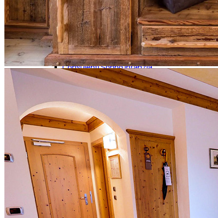
Psicomotricità
Logopedisti
Ortopedia
Prodotti Assorbenti
Centri Dimagrimento
Agopuntura
Consulenti Sonno Infanzia
Prodotti Medicali
Terapie del Sonno
Personal Trainer
BENESSERE
Centri Estetici
Parrucchieri
Consulente Immagine
Microblading
Cosmesi
Meditazione
Antistress
Spa
Cosmeceutica
SPA per Cani