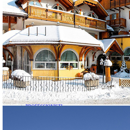
Abbigliamento
Gioiellerie
Outlet
Negozi Per Bambini
Bomboniere
Consulente Immagine
Regalistica
Abiti da Sposa
Attrezzature Sportive
Depuratori Acqua
Bricolage
Casa e Bagno
Tecnologia e Accessori
Orologi
Piante e Fiori
Animali
Servizi
PROFESSIONISTI
Agenzie CAF
Disinfestazioni
Asili Animali