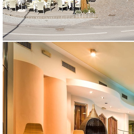
Professionisti
ASSICURAZIONI
Agenzie Assicurative
FINANZA
Consulenza Fiscale
Finanziarie
Consulenti Finanziari
Rimborsi
Mutui e Prestiti
Banche
Servizi Fiduciari
Investimenti
STUDI
Avvocati
Commercialisti
Amministrazioni
Consulenti Patrimoniali
Notai
Analisi Previdenziale
Risarcimento Danni
Life Coach
Passaggi Generazionali