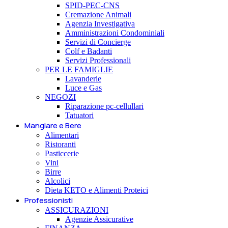
SPID-PEC-CNS
Cremazione Animali
Agenzia Investigativa
Amministrazioni Condominiali
Servizi di Concierge
Colf e Badanti
Servizi Professionali
PER LE FAMIGLIE
Lavanderie
Luce e Gas
NEGOZI
Riparazione pc-cellullari
Tatuatori
Mangiare e Bere
Alimentari
Ristoranti
Pasticcerie
Vini
Birre
Alcolici
Dieta KETO e Alimenti Proteici
Professionisti
ASSICURAZIONI
Agenzie Assicurative