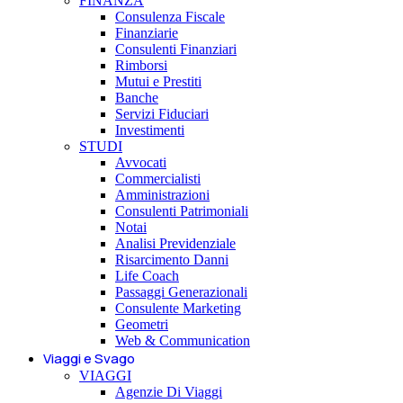
FINANZA
Consulenza Fiscale
Finanziarie
Consulenti Finanziari
Rimborsi
Mutui e Prestiti
Banche
Servizi Fiduciari
Investimenti
STUDI
Avvocati
Commercialisti
Amministrazioni
Consulenti Patrimoniali
Notai
Analisi Previdenziale
Risarcimento Danni
Life Coach
Passaggi Generazionali
Consulente Marketing
Geometri
Web & Communication
Viaggi e Svago
VIAGGI
Agenzie Di Viaggi