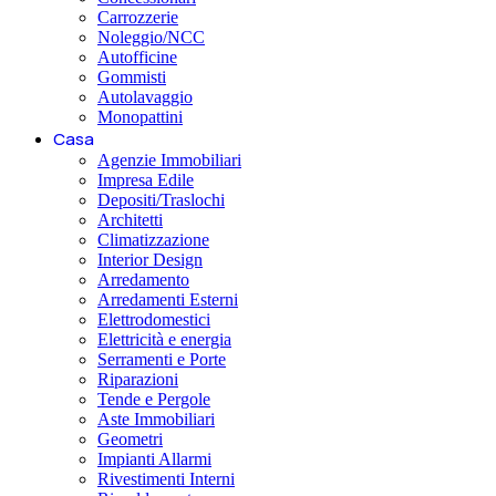
Carrozzerie
Noleggio/NCC
Autofficine
Gommisti
Autolavaggio
Monopattini
Casa
Agenzie Immobiliari
Impresa Edile
Depositi/Traslochi
Architetti
Climatizzazione
Interior Design
Arredamento
Arredamenti Esterni
Elettrodomestici
Elettricità e energia
Serramenti e Porte
Riparazioni
Tende e Pergole
Aste Immobiliari
Geometri
Impianti Allarmi
Rivestimenti Interni