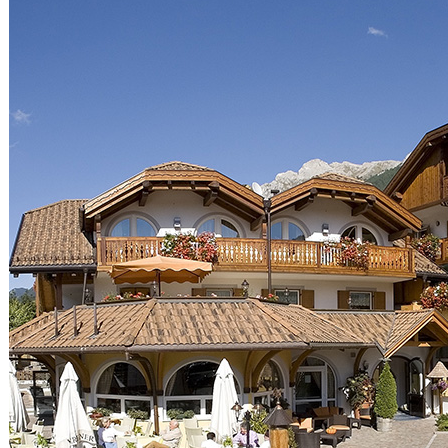
SPID-PEC-CNS
Cremazione Animali
Agenzia Investigativa
Amministrazioni Condominiali
Servizi di Concierge
Colf e Badanti
Servizi Professionali
PER LE FAMIGLIE
Lavanderie
Luce e Gas
NEGOZI
Riparazione pc-cellullari
Tatuatori
Mangiare e Bere
Alimentari
Ristoranti
Pasticcerie
Vini
Birre
Alcolici
Dieta KETO e Alimenti
Proteici