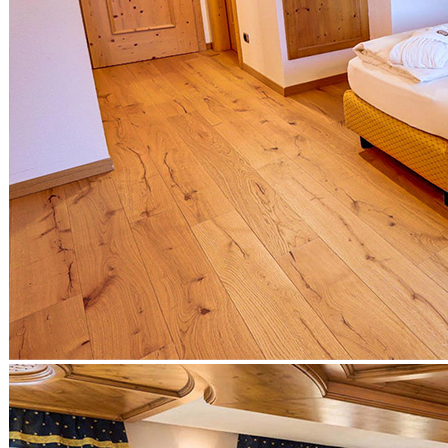
Tricologia
Istruzione
Autoscuole
Corsi di Lingue
Corsi Di Formazione
Istituti Privati
Materiale per Scuole
Scuola Nautica
Campus per Bambini