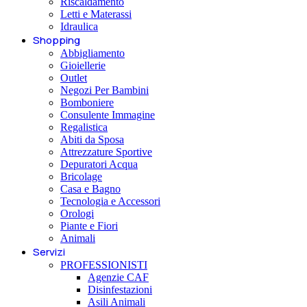
Riscaldamento
Letti e Materassi
Idraulica
Shopping
Abbigliamento
Gioiellerie
Outlet
Negozi Per Bambini
Bomboniere
Consulente Immagine
Regalistica
Abiti da Sposa
Attrezzature Sportive
Depuratori Acqua
Bricolage
Casa e Bagno
Tecnologia e Accessori
Orologi
Piante e Fiori
Animali
Servizi
PROFESSIONISTI
Agenzie CAF
Disinfestazioni
Asili Animali