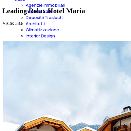
Agenzie Immobiliari
Leading Relax Hotel Maria
Impresa Edile
Depositi/Traslochi
Architetti
Visite: 383
Climatizzazione
Interior Design
Arredamento
Arredamenti Esterni
Elettrodomestici
Elettricità e energia
Serramenti e Porte
Riparazioni
Tende e Pergole
Aste Immobiliari
Geometri
Impianti Allarmi
Rivestimenti Interni
Riscaldamento
Letti e Materassi
Idraulica
Shopping