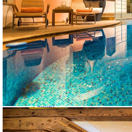
Consulente Marketing
Geometri
Web & Communication
Viaggi e Svago
VIAGGI
Agenzie Di Viaggi
Casa Vacanze
Hotel
Villaggi
Appartamenti
Biking Adventure
Tour Operator
Aerostati/Mongolfiere
Camping
Vacanze in Barca
Parchi Divertimento
TEMPO LIBERO
Palestre
Cinema
Musica e Danza
Tempo Libero