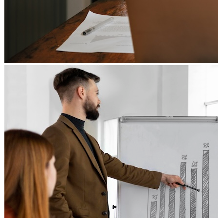
Psicomotricità
Logopedisti
Ortopedia
Prodotti Assorbenti
Centri Dimagrimento
Agopuntura
Consulenti Sonno Infanzia
Prodotti Medicali
Terapie del Sonno
Personal Trainer
BENESSERE
Centri Estetici
Parrucchieri
Consulente Immagine
Microblading
Cosmesi
Meditazione
Antistress
Spa
Cosmeceutica
SPA per Cani