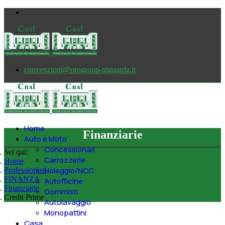
convenzioni@progroup-niguarda.it
Home
Finanziarie
Auto e Moto
Concessionari
Sei qui:
Carrozzerie
Home
Noleggio/NCC
Professionisti
FINANZA
Autofficine
Finanziarie
Gommisti
Credit Prime
Autolavaggio
Monopattini
Casa