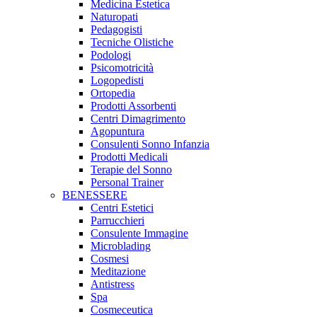
Medicina Estetica
Naturopati
Pedagogisti
Tecniche Olistiche
Podologi
Psicomotricità
Logopedisti
Ortopedia
Prodotti Assorbenti
Centri Dimagrimento
Agopuntura
Consulenti Sonno Infanzia
Prodotti Medicali
Terapie del Sonno
Personal Trainer
BENESSERE
Centri Estetici
Parrucchieri
Consulente Immagine
Microblading
Cosmesi
Meditazione
Antistress
Spa
Cosmeceutica