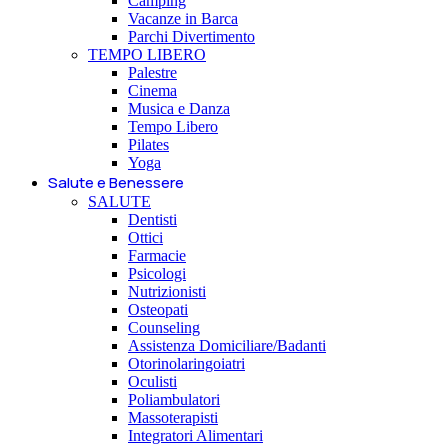
Camping
Vacanze in Barca
Parchi Divertimento
TEMPO LIBERO
Palestre
Cinema
Musica e Danza
Tempo Libero
Pilates
Yoga
Salute e Benessere
SALUTE
Dentisti
Ottici
Farmacie
Psicologi
Nutrizionisti
Osteopati
Counseling
Assistenza Domiciliare/Badanti
Otorinolaringoiatri
Oculisti
Poliambulatori
Massoterapisti
Integratori Alimentari