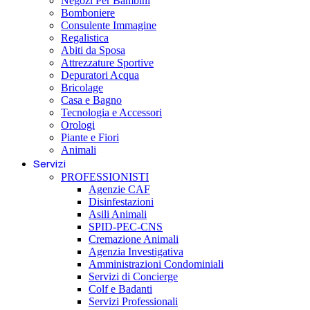
Negozi Per Bambini
Bomboniere
Consulente Immagine
Regalistica
Abiti da Sposa
Attrezzature Sportive
Depuratori Acqua
Bricolage
Casa e Bagno
Tecnologia e Accessori
Orologi
Piante e Fiori
Animali
Servizi
PROFESSIONISTI
Agenzie CAF
Disinfestazioni
Asili Animali
SPID-PEC-CNS
Cremazione Animali
Agenzia Investigativa
Amministrazioni Condominiali
Servizi di Concierge
Colf e Badanti
Servizi Professionali