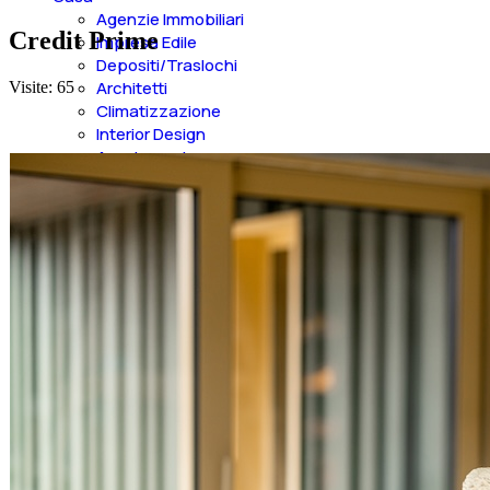
Agenzie Immobiliari
Credit Prime
Impresa Edile
Depositi/Traslochi
Architetti
Visite: 65
Climatizzazione
Interior Design
Arredamento
Arredamenti Esterni
Elettrodomestici
Elettricità e energia
Serramenti e Porte
Riparazioni
Tende e Pergole
Aste Immobiliari
Geometri
Impianti Allarmi
Rivestimenti Interni
Riscaldamento
Letti e Materassi
Idraulica
Shopping