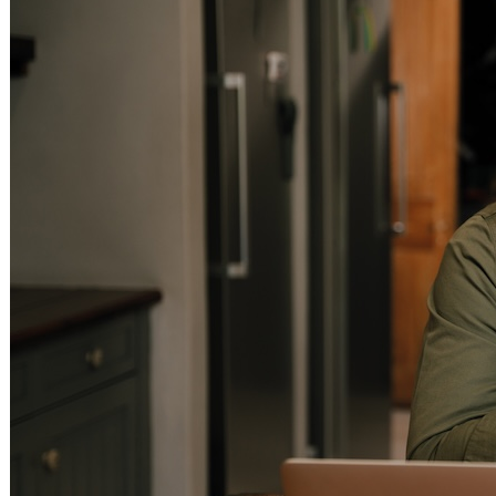
Pilates
Yoga
Salute e Benessere
SALUTE
Dentisti
Ottici
Farmacie
Psicologi
Nutrizionisti
Osteopati
Counseling
Assistenza Domiciliare/Badanti
Otorinolaringoiatri
Oculisti
Poliambulatori
Massoterapisti
Integratori Alimentari
Medicina Estetica
Naturopati
Pedagogisti
Tecniche Olistiche
Podologi