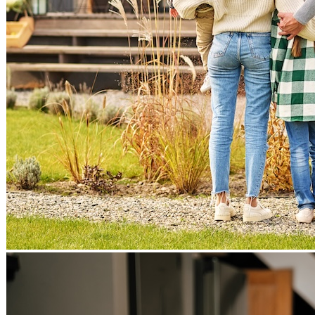
Consulente Marketing
Geometri
Web & Communication
Viaggi e Svago
VIAGGI
Agenzie Di Viaggi
Casa Vacanze
Hotel
Villaggi
Appartamenti
Biking Adventure
Tour Operator
Aerostati/Mongolfiere
Camping
Vacanze in Barca
Parchi Divertimento
TEMPO LIBERO
Palestre
Cinema
Musica e Danza
Tempo Libero