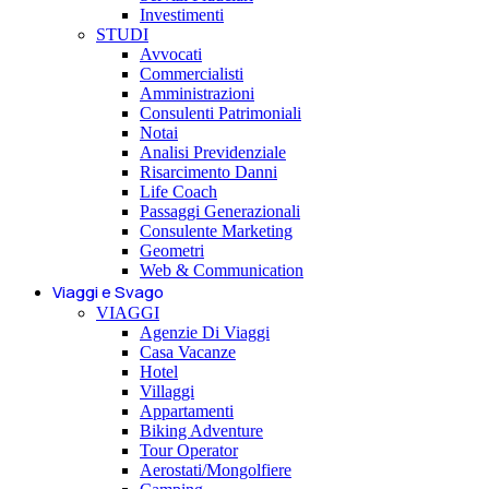
Investimenti
STUDI
Avvocati
Commercialisti
Amministrazioni
Consulenti Patrimoniali
Notai
Analisi Previdenziale
Risarcimento Danni
Life Coach
Passaggi Generazionali
Consulente Marketing
Geometri
Web & Communication
Viaggi e Svago
VIAGGI
Agenzie Di Viaggi
Casa Vacanze
Hotel
Villaggi
Appartamenti
Biking Adventure
Tour Operator
Aerostati/Mongolfiere