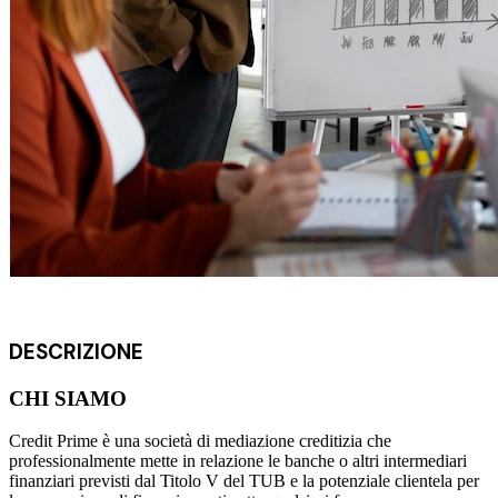
Tricologia
Istruzione
Autoscuole
Corsi di Lingue
Corsi Di Formazione
Istituti Privati
Materiale per Scuole
Scuola Nautica
Campus per Bambini
DESCRIZIONE
CHI SIAMO
Credit Prime è una società di mediazione creditizia che
professionalmente mette in relazione le banche o altri intermediari
finanziari previsti dal Titolo V del TUB e la potenziale clientela per