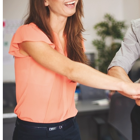
SPID-PEC-CNS
Cremazione Animali
Agenzia Investigativa
Amministrazioni Condominiali
Servizi di Concierge
Colf e Badanti
Servizi Professionali
PER LE FAMIGLIE
Lavanderie
Luce e Gas
NEGOZI
Riparazione pc-cellullari
Tatuatori
Mangiare e Bere
Alimentari
Ristoranti
Pasticcerie
Vini
Birre
Alcolici
Dieta KETO e Alimenti
Proteici