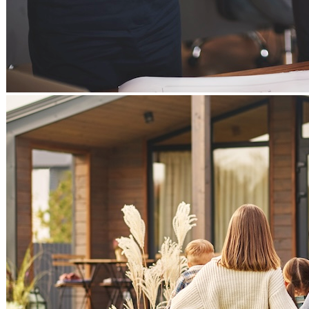
Professionisti
ASSICURAZIONI
Agenzie Assicurative
FINANZA
Consulenza Fiscale
Finanziarie
Consulenti Finanziari
Rimborsi
Mutui e Prestiti
Banche
Servizi Fiduciari
Investimenti
STUDI
Avvocati
Commercialisti
Amministrazioni
Consulenti Patrimoniali
Notai
Analisi Previdenziale
Risarcimento Danni
Life Coach
Passaggi Generazionali