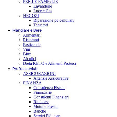
PER LE FAMIGLIE
Lavanderie
Luce e Gas
NEGOZI
Riparazione pc-cellullari
Tatuatori
Mangiare e Bere
Alimentari
Ristoranti
Pasticcerie
Vini
Birre
Alcolici
Dieta KETO e Alimenti Proteici
Professionisti
ASSICURAZIONI
Agenzie Assicurative
FINANZA
Consulenza Fiscale
Finanziarie
Consulenti Finanziari
Rimborsi
Mutui e Prestiti
Banche
Servizi Fiduciari