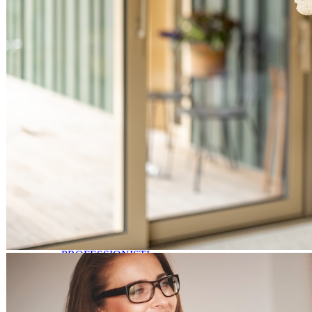
Abbigliamento
Gioiellerie
Outlet
Negozi Per Bambini
Bomboniere
Consulente Immagine
Regalistica
Abiti da Sposa
Attrezzature Sportive
Depuratori Acqua
Bricolage
Casa e Bagno
Tecnologia e Accessori
Orologi
Piante e Fiori
Animali
Servizi
PROFESSIONISTI
Agenzie CAF
Disinfestazioni
Asili Animali